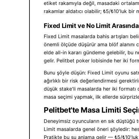
etiket rakamıyla değil, masadaki ortalama
rakamlar aldatıcı olabilir; ₺5/₺10'luk bir
Fixed Limit ve No Limit Arasında
Fixed Limit masalarda bahis artışları beli
önemli ölçüde düşürür ama blöf alanını ci
elde all-in kararı gündeme gelebilir, bu
gelir. Pelitbet poker lobisinde her iki for
Bunu şöyle düşün: Fixed Limit oyunu satr
ağırlıklı bir risk değerlendirmesi gerektir
düşük stake'li masalarda her iki formatı 
masa seçimi yapmak, ilk ellerde sürprizle
Pelitbet'te Masa Limiti Seç
Deneyimsiz oyuncuların en sık düştüğü tu
Limit masalarda genel öneri şöyledir: h
Pratikte bu şu anlama gelir — ₺5/₺10'lu