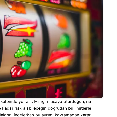
 kalbinde yer alır. Hangi masaya oturduğun, ne
 kadar risk alabileceğin doğrudan bu limitlerle
odalarını incelerken bu ayrımı kavramadan karar