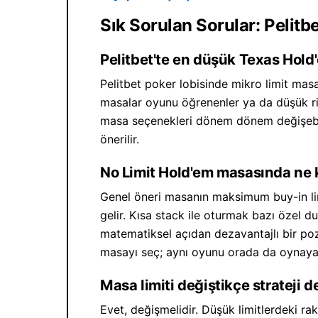
Sık Sorulan Sorular: Pelitb
Pelitbet'te en düşük Texas Hold'
Pelitbet poker lobisinde mikro limit masa
masalar oyunu öğrenenler ya da düşük ri
masa seçenekleri dönem dönem değişebil
önerilir.
No Limit Hold'em masasında ne 
Genel öneri masanın maksimum buy-in limi
gelir. Kısa stack ile oturmak bazı özel
matematiksel açıdan dezavantajlı bir pozi
masayı seç; aynı oyunu orada da oynayab
Masa limiti değiştikçe strateji 
Evet, değişmelidir. Düşük limitlerdeki rak