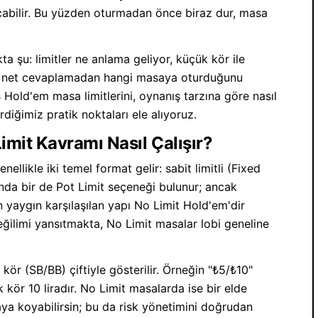
açabilir. Bu yüzden oturmadan önce biraz dur, masa
kta şu: limitler ne anlama geliyor, küçük kör ile
yu net cevaplamadan hangi masaya oturduğunu
 Hold'em masa limitlerini, oynanış tarzına göre nasıl
diğimiz pratik noktaları ele alıyoruz.
imit Kavramı Nasıl Çalışır?
ellikle iki temel format gelir: sabit limitli (Fixed
şında bir de Pot Limit seçeneği bulunur; ancak
n yaygın karşılaşılan yapı No Limit Hold'em'dir
ğilimi yansıtmakta, No Limit masalar lobi geneline
kör (SB/BB) çiftiyle gösterilir. Örneğin "₺5/₺10"
kör 10 liradır. No Limit masalarda ise bir elde
ya koyabilirsin; bu da risk yönetimini doğrudan