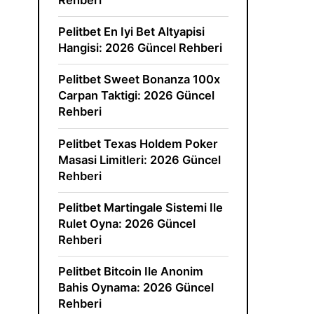
Pelitbet En Iyi Bet Altyapisi
Hangisi: 2026 Güncel Rehberi
Pelitbet Sweet Bonanza 100x
Carpan Taktigi: 2026 Güncel
Rehberi
Pelitbet Texas Holdem Poker
Masasi Limitleri: 2026 Güncel
Rehberi
Pelitbet Martingale Sistemi Ile
Rulet Oyna: 2026 Güncel
Rehberi
Pelitbet Bitcoin Ile Anonim
Bahis Oynama: 2026 Güncel
Rehberi