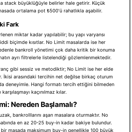
 stack büyüklüğüyle belirler hale getirir. Küçük
 masada ortalama pot ₺500'ü rahatlıkla aşabilir.
ki Fark
rlenen miktar kadar yapılabilir; bu yapı varyansı
ddi biçimde kısıtlar. No Limit masalarda ise her
 nedenle bankroll yönetimi çok daha kritik bir konuma
matın ayrı filtrelerle listelendiği gözlemlenmektedir.
anç gibi sessiz ve metodiktir; No Limit ise her elde
ir. İkisi arasındaki tercihin net değilse birkaç oturum
da deneyimle. Hangi formatı tercih ettiğini bilmeden
 karşılaşmayı kaçınılmaz kılar.
imi: Nereden Başlamalı?
zak, bankrolllarını aşan masalara oturmaktır. No
esabında en az 20-25 buy-in kadar bakiye bulundur.
k bir masada maksimum buy-in genellikle 100 büyük